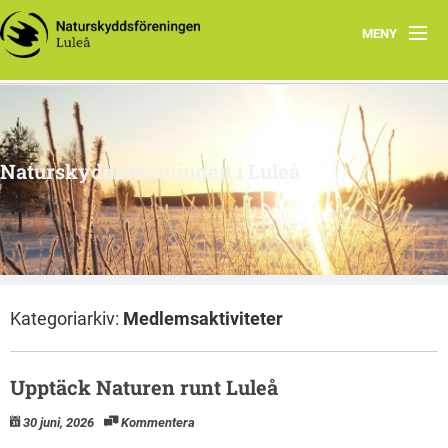
MENY
Hem
Om oss
Naturskyddsföreningen i Luleå
Engagera dig
Intressegrupper
Klimatsmart i Luleå
Kategoriarkiv:
Medlemsaktiviteter
Upptäck Naturen runt Luleå
30 juni, 2026
Kommentera