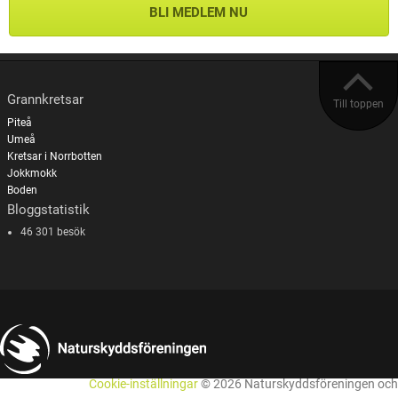
BLI MEDLEM NU
Grannkretsar
Till toppen
Piteå
Umeå
Kretsar i Norrbotten
Jokkmokk
Boden
Bloggstatistik
46 301 besök
Cookie-inställningar
© 2026 Naturskyddsföreningen och