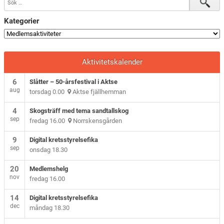
Kategorier
Aktivitetskalender
6
Slåtter – 50-årsfestival i Aktse
aug
torsdag 0.00
Aktse fjällhemman
4
Skogsträff med tema sandtallskog
sep
fredag 16.00
Norrskensgården
9
Digital kretsstyrelsefika
sep
onsdag 18.30
20
Medlemshelg
nov
fredag 16.00
14
Digital kretsstyrelsefika
dec
måndag 18.30