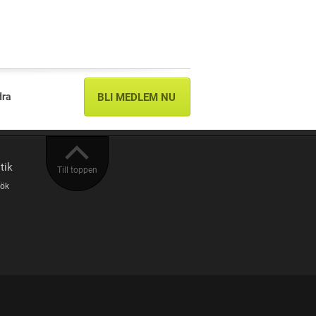
dra
BLI MEDLEM NU
tik
Till toppen
sök