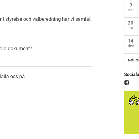
9
sep
er i styrelse och valberedning har vi samlat
20
nov
14
dec
mella dokument?
Naturs
Social
Maila oss på