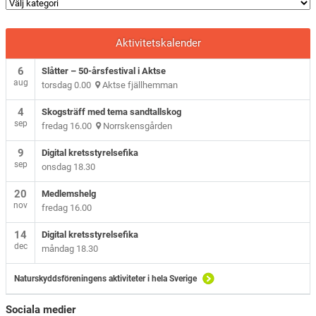
Aktivitetskalender
6
Slåtter – 50-årsfestival i Aktse
aug
torsdag 0.00
Aktse fjällhemman
4
Skogsträff med tema sandtallskog
sep
fredag 16.00
Norrskensgården
9
Digital kretsstyrelsefika
sep
onsdag 18.30
20
Medlemshelg
nov
fredag 16.00
14
Digital kretsstyrelsefika
dec
måndag 18.30
Naturskyddsföreningens aktiviteter i hela Sverige
Sociala medier