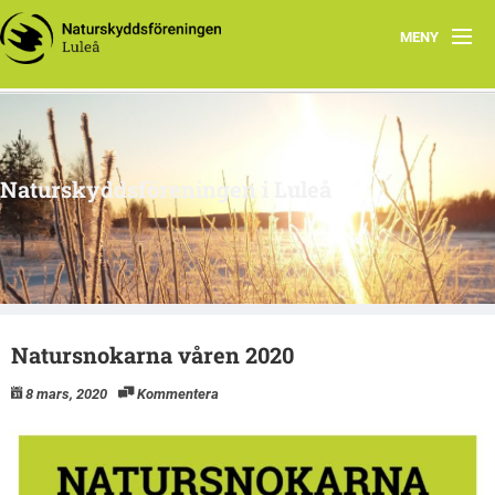
MENY
Hem
Om oss
Naturskyddsföreningen i Luleå
Engagera dig
Intressegrupper
Klimatsmart i Luleå
Natursnokarna våren 2020
8 mars, 2020
Kommentera