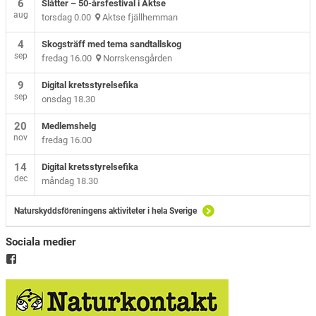
6
Slåtter – 50-årsfestival i Aktse
aug
torsdag 0.00
Aktse fjällhemman
4
Skogsträff med tema sandtallskog
sep
fredag 16.00
Norrskensgården
9
Digital kretsstyrelsefika
sep
onsdag 18.30
20
Medlemshelg
nov
fredag 16.00
14
Digital kretsstyrelsefika
dec
måndag 18.30
Naturskyddsföreningens aktiviteter i hela Sverige
Sociala medier