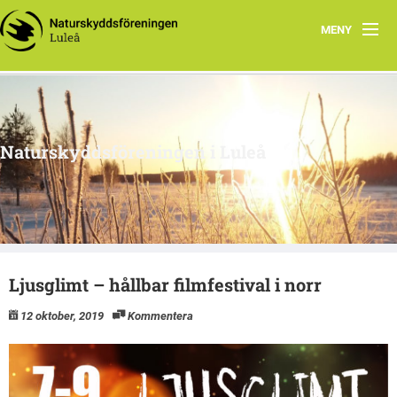
MENY
Hem
Om oss
Naturskyddsföreningen i Luleå
Engagera dig
Intressegrupper
Klimatsmart i Luleå
Ljusglimt – hållbar filmfestival i norr
12 oktober, 2019
Kommentera