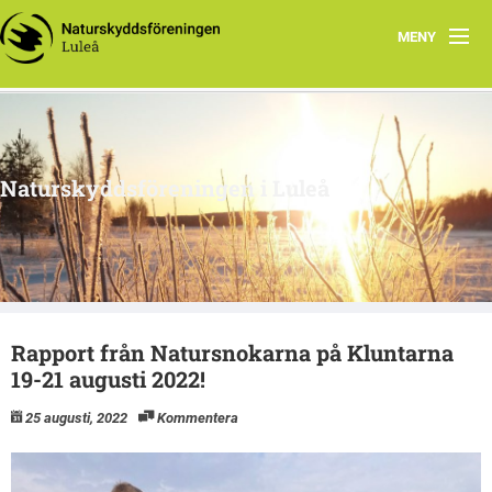
MENY
Hem
Om oss
Naturskyddsföreningen i Luleå
Engagera dig
Intressegrupper
Klimatsmart i Luleå
Rapport från Natursnokarna på Kluntarna
19-21 augusti 2022!
25 augusti, 2022
Kommentera