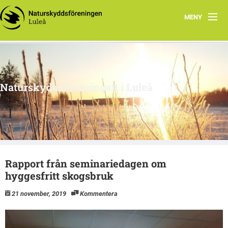
MENY
Hem
Om oss
Naturskyddsföreningen i Luleå
Engagera dig
Intressegrupper
Klimatsmart i Luleå
Rapport från seminariedagen om
hyggesfritt skogsbruk
21 november, 2019
Kommentera