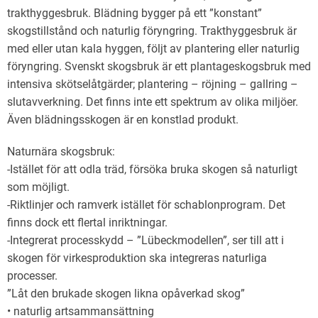
trakthyggesbruk. Blädning bygger på ett ”konstant”
skogstillstånd och naturlig föryngring. Trakthyggesbruk är
med eller utan kala hyggen, följt av plantering eller naturlig
föryngring. Svenskt skogsbruk är ett plantageskogsbruk med
intensiva skötselåtgärder; plantering – röjning – gallring –
slutavverkning. Det finns inte ett spektrum av olika miljöer.
Även blädningsskogen är en konstlad produkt.
Naturnära skogsbruk:
-Istället för att odla träd, försöka bruka skogen så naturligt
som möjligt.
-Riktlinjer och ramverk istället för schablonprogram. Det
finns dock ett flertal inriktningar.
-Integrerat processkydd – ”Lübeckmodellen”, ser till att i
skogen för virkesproduktion ska integreras naturliga
processer.
”Låt den brukade skogen likna opåverkad skog”
• naturlig artsammansättning