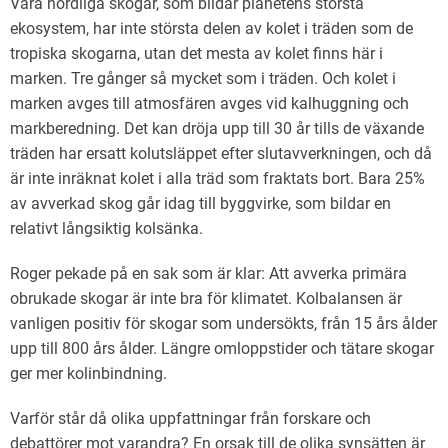
Våra nordliga skogar, som bildar planetens största
ekosystem, har inte största delen av kolet i träden som de
tropiska skogarna, utan det mesta av kolet finns här i
marken. Tre gånger så mycket som i träden. Och kolet i
marken avges till atmosfären avges vid kalhuggning och
markberedning. Det kan dröja upp till 30 år tills de växande
träden har ersatt kolutsläppet efter slutavverkningen, och då
är inte inräknat kolet i alla träd som fraktats bort. Bara 25%
av avverkad skog går idag till byggvirke, som bildar en
relativt långsiktig kolsänka.
Roger pekade på en sak som är klar: Att avverka primära
obrukade skogar är inte bra för klimatet. Kolbalansen är
vanligen positiv för skogar som undersökts, från 15 års ålder
upp till 800 års ålder. Längre omloppstider och tätare skogar
ger mer kolinbindning.
Varför står då olika uppfattningar från forskare och
debattörer mot varandra? En orsak till de olika synsätten är