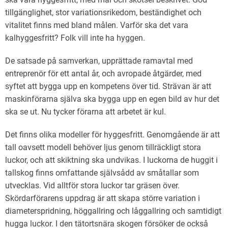
tillgänglighet, stor variationsrikedom, beständighet och
vitalitet finns med bland målen. Varför ska det vara
kalhyggesfritt? Folk vill inte ha hyggen.
De satsade på samverkan, upprättade ramavtal med
entreprenör för ett antal år, och avropade åtgärder, med
syftet att bygga upp en kompetens över tid. Strävan är att
maskinförarna själva ska bygga upp en egen bild av hur det
ska se ut. Nu tycker förarna att arbetet är kul.
Det finns olika modeller för hyggesfritt. Genomgående är att
tall oavsett modell behöver ljus genom tillräckligt stora
luckor, och att skiktning ska undvikas. I luckorna de huggit i
tallskog finns omfattande självsådd av småtallar som
utvecklas. Vid alltför stora luckor tar gräsen över.
Skördarförarens uppdrag är att skapa större variation i
diameterspridning, höggallring och låggallring och samtidigt
hugga luckor. I den tätortsnära skogen försöker de också