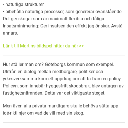
• naturliga strukturer
• bibehålla naturliga processer, som genererar ovanstående.
Det ger skogar som är maximalt flexibla och tåliga.
Insatsminimering: Ger insatsen den effekt jag önskar. Avstå
annars.
Länk till Martins bildspel hittar du här >>
Hur ställer man om? Göteborgs kommun som exempel.
Utifrån en dialog mellan medborgare, politiker och
yrkesverksamma kom ett uppdrag om att ta fram en policy.
Policyn, som innebär hyggesfritt skogsbruk, blev antagen av
fastighetsnämnden. Detta var det viktigaste steget.
Men även alla privata markägare skulle behöva sätta upp
idé-riktlinjer om vad de vill med sin skog.