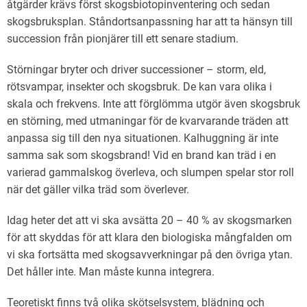
åtgärder krävs först skogsbiotopinventering och sedan
skogsbruksplan. Ståndortsanpassning har att ta hänsyn till
succession från pionjärer till ett senare stadium.
Störningar bryter och driver successioner – storm, eld,
rötsvampar, insekter och skogsbruk. De kan vara olika i
skala och frekvens. Inte att förglömma utgör även skogsbruk
en störning, med utmaningar för de kvarvarande träden att
anpassa sig till den nya situationen. Kalhuggning är inte
samma sak som skogsbrand! Vid en brand kan träd i en
varierad gammalskog överleva, och slumpen spelar stor roll
när det gäller vilka träd som överlever.
Idag heter det att vi ska avsätta 20 – 40 % av skogsmarken
för att skyddas för att klara den biologiska mångfalden om
vi ska fortsätta med skogsavverkningar på den övriga ytan.
Det håller inte. Man måste kunna integrera.
Teoretiskt finns två olika skötselsystem, blädning och