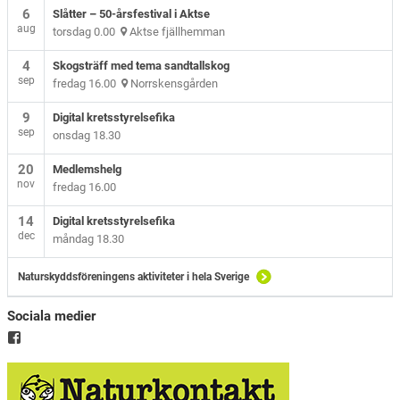
6
Slåtter – 50-årsfestival i Aktse
aug
torsdag 0.00
Aktse fjällhemman
4
Skogsträff med tema sandtallskog
sep
fredag 16.00
Norrskensgården
9
Digital kretsstyrelsefika
sep
onsdag 18.30
20
Medlemshelg
nov
fredag 16.00
14
Digital kretsstyrelsefika
dec
måndag 18.30
Naturskyddsföreningens aktiviteter i hela Sverige
Sociala medier