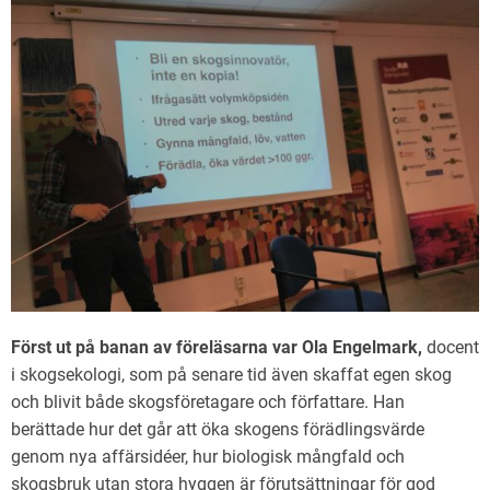
Först ut på banan av föreläsarna var Ola Engelmark,
docent
i skogsekologi, som på senare tid även skaffat egen skog
och blivit både skogsföretagare och författare. Han
berättade hur det går att öka skogens förädlingsvärde
genom nya affärsidéer, hur biologisk mångfald och
skogsbruk utan stora hyggen är förutsättningar för god