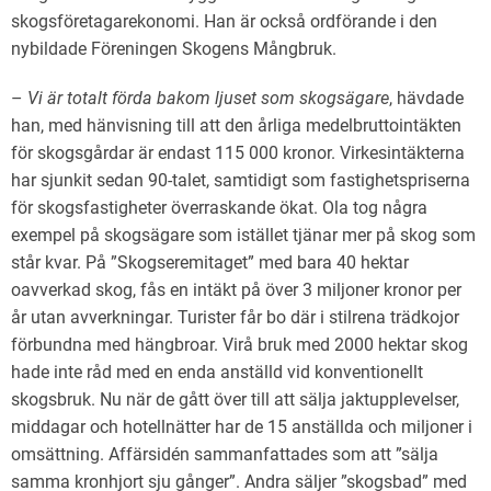
skogsföretagarekonomi. Han är också ordförande i den
nybildade Föreningen Skogens Mångbruk.
–
Vi är totalt förda bakom ljuset som skogsägare
, hävdade
han, med hänvisning till att den årliga medelbruttointäkten
för skogsgårdar är endast 115 000 kronor. Virkesintäkterna
har sjunkit sedan 90-talet, samtidigt som fastighetspriserna
för skogsfastigheter överraskande ökat. Ola tog några
exempel på skogsägare som istället tjänar mer på skog som
står kvar. På ”Skogseremitaget” med bara 40 hektar
oavverkad skog, fås en intäkt på över 3 miljoner kronor per
år utan avverkningar. Turister får bo där i stilrena trädkojor
förbundna med hängbroar. Virå bruk med 2000 hektar skog
hade inte råd med en enda anställd vid konventionellt
skogsbruk. Nu när de gått över till att sälja jaktupplevelser,
middagar och hotellnätter har de 15 anställda och miljoner i
omsättning. Affärsidén sammanfattades som att ”sälja
samma kronhjort sju gånger”. Andra säljer ”skogsbad” med