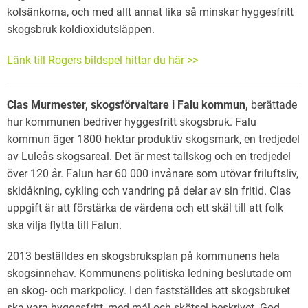
kolsänkorna, och med allt annat lika så minskar hyggesfritt
skogsbruk koldioxidutsläppen.
Länk till Rogers bildspel hittar du här >>
Clas Murmester, skogsförvaltare i Falu kommun,
berättade
hur kommunen bedriver hyggesfritt skogsbruk. Falu
kommun äger 1800 hektar produktiv skogsmark, en tredjedel
av Luleås skogsareal. Det är mest tallskog och en tredjedel
över 120 år. Falun har 60 000 invånare som utövar friluftsliv,
skidåkning, cykling och vandring på delar av sin fritid. Clas
uppgift är att förstärka de värdena och ett skäl till att folk
ska vilja flytta till Falun.
2013 beställdes en skogsbruksplan på kommunens hela
skogsinnehav. Kommunens politiska ledning beslutade om
en skog- och markpolicy. I den fastställdes att skogsbruket
ska vara hyggesfritt, med mål och skötsel beskrivet. God