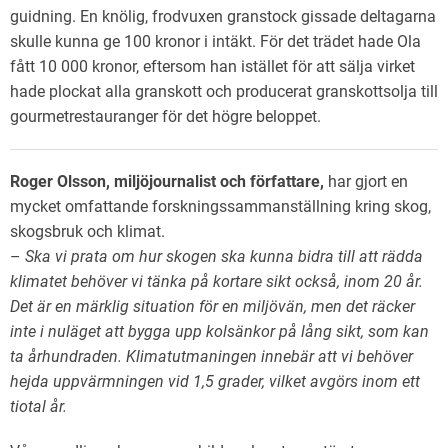
guidning. En knölig, frodvuxen granstock gissade deltagarna
skulle kunna ge 100 kronor i intäkt. För det trädet hade Ola
fått 10 000 kronor, eftersom han istället för att sälja virket
hade plockat alla granskott och producerat granskottsolja till
gourmetrestauranger för det högre beloppet.
Roger Olsson, miljöjournalist och författare,
har gjort en
mycket omfattande forskningssammanställning kring skog,
skogsbruk och klimat.
–
Ska vi prata om hur skogen ska kunna bidra till att rädda
klimatet behöver vi tänka på kortare sikt också, inom 20 år.
Det är en märklig situation för en miljövän, men det räcker
inte i nuläget att bygga upp kolsänkor på lång sikt, som kan
ta århundraden. Klimatutmaningen innebär att vi behöver
hejda uppvärmningen vid 1,5 grader, vilket avgörs inom ett
tiotal år.