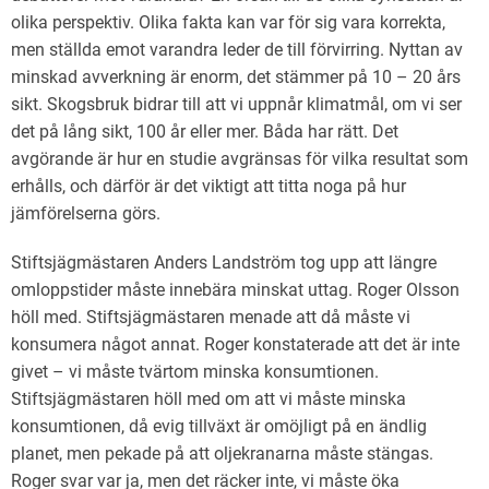
olika perspektiv. Olika fakta kan var för sig vara korrekta,
men ställda emot varandra leder de till förvirring. Nyttan av
minskad avverkning är enorm, det stämmer på 10 – 20 års
sikt. Skogsbruk bidrar till att vi uppnår klimatmål, om vi ser
det på lång sikt, 100 år eller mer. Båda har rätt. Det
avgörande är hur en studie avgränsas för vilka resultat som
erhålls, och därför är det viktigt att titta noga på hur
jämförelserna görs.
Stiftsjägmästaren Anders Landström tog upp att längre
omloppstider måste innebära minskat uttag. Roger Olsson
höll med. Stiftsjägmästaren menade att då måste vi
konsumera något annat. Roger konstaterade att det är inte
givet – vi måste tvärtom minska konsumtionen.
Stiftsjägmästaren höll med om att vi måste minska
konsumtionen, då evig tillväxt är omöjligt på en ändlig
planet, men pekade på att oljekranarna måste stängas.
Roger svar var ja, men det räcker inte, vi måste öka