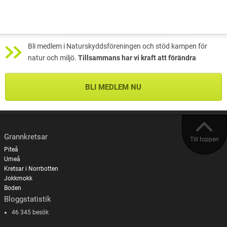
Bli medlem i Naturskyddsföreningen och stöd kampen för
natur och miljö.
Tillsammans har vi kraft att förändra
BLI MEDLEM NU
Grannkretsar
Till toppen
Piteå
Umeå
Kretsar i Norrbotten
Jokkmokk
Boden
Bloggstatistik
46 345 besök