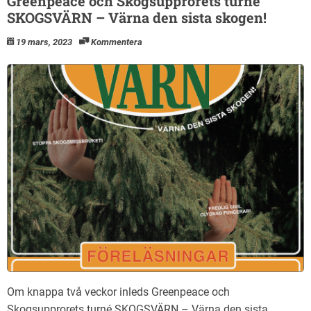
Greenpeace och Skogsupprorets turné
SKOGSVÄRN – Värna den sista skogen!
19 mars, 2023
Kommentera
Om knappa två veckor inleds Greenpeace och
Skogsupprorets turné SKOGSVÄRN – Värna den sista