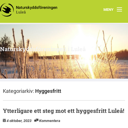
MENY
Hem
Om oss
Naturskyddsföreningen i Luleå
Engagera dig
Intressegrupper
Klimatsmart i Luleå
Kategoriarkiv:
Hyggesfritt
Ytterligare ett steg mot ett hyggesfritt Luleå!
4 oktober, 2023
Kommentera