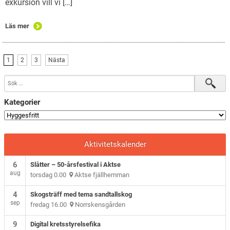
exkursion vill vi […]
Läs mer
1
2
3
Nästa
Kategorier
Aktivitetskalender
6
Slåtter – 50-årsfestival i Aktse
aug
torsdag 0.00
Aktse fjällhemman
4
Skogsträff med tema sandtallskog
sep
fredag 16.00
Norrskensgården
9
Digital kretsstyrelsefika