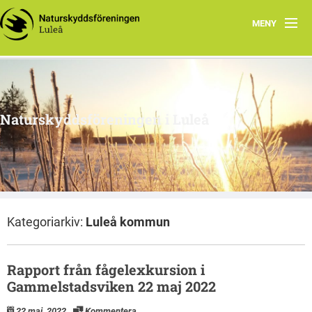
MENY
Hem
Om oss
Naturskyddsföreningen i Luleå
Engagera dig
Intressegrupper
Klimatsmart i Luleå
Kategoriarkiv:
Luleå kommun
Rapport från fågelexkursion i
Gammelstadsviken 22 maj 2022
22 maj, 2022
Kommentera