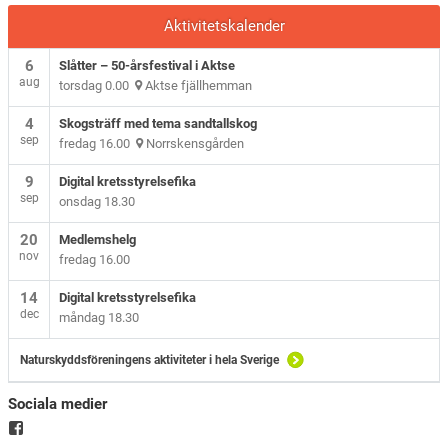
Aktivitetskalender
6
Slåtter – 50-årsfestival i Aktse
aug
torsdag 0.00
Aktse fjällhemman
4
Skogsträff med tema sandtallskog
sep
fredag 16.00
Norrskensgården
9
Digital kretsstyrelsefika
sep
onsdag 18.30
20
Medlemshelg
nov
fredag 16.00
14
Digital kretsstyrelsefika
dec
måndag 18.30
Naturskyddsföreningens aktiviteter i hela Sverige
Sociala medier